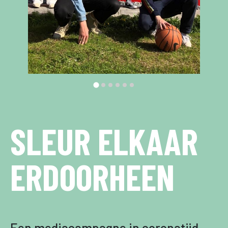
SLEUR ELKAAR
ERDOORHEEN
Een mediacampagne in coronatijd