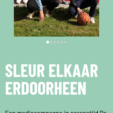
SLEUR ELKAAR
ERDOORHEEN
Een mediacampagne in coronatijd De