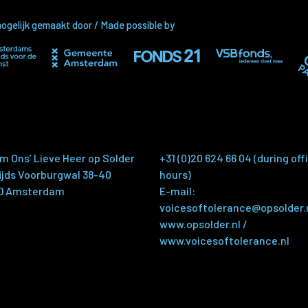
gelijk gemaakt door / Made possible by
 Ons’ Lieve Heer op Solder
+31 (0)20 624 66 04 (during off
jds Voorburgwal 38-40
hours)
GD Amsterdam
E-mail:
voicesoftolerance@opsolder.
www.opsolder.nl
/
www.voicesoftolerance.nl