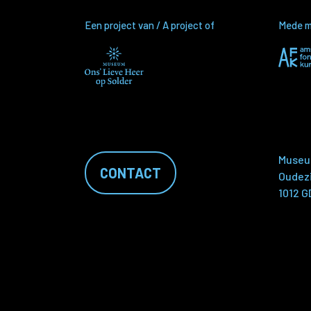
Een project van / A project of
Mede mo
Museum
CONTACT
Oudezi
1012 