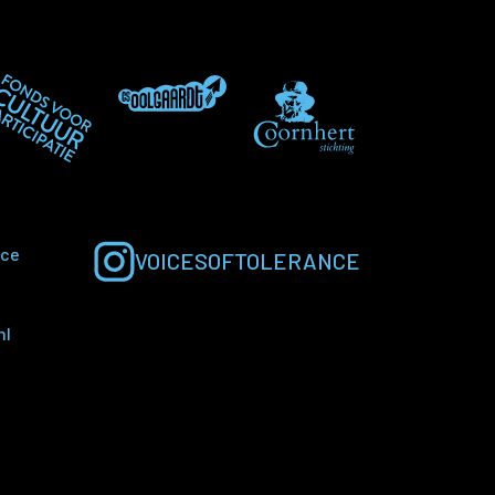
ice
VOICESOFTOLERANCE
nl